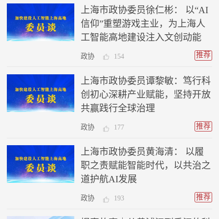
上海市政协委员徐仁彬： 以“AI
信仰”重塑游戏主业，为上海人
工智能高地建设注入文创动能
推荐
政协
154
上海市政协委员谭黎敏：笃行科
创初心深耕产业赋能，坚持开放
共赢践行全球治理
推荐
政协
177
上海市政协委员黄海清： 以履
职之责赋能智能时代，以共治之
道护航AI发展
推荐
政协
193