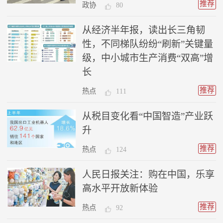
推荐
政协
80
从经济半年报，读出长三角韧
性，不同梯队纷纷“刷新”关键量
级，中小城市生产消费“双高”增
长
推荐
热点
111
从税目变化看“中国智造”产业跃
升
推荐
热点
124
人民日报关注：购在中国，乐享
高水平开放新体验
推荐
热点
92