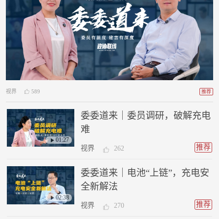
视界
589
推荐
委委道来｜委员调研，破解充电
难
01:27
推荐
视界
262
委委道来｜电池“上链”，充电安
全新解法
02:38
推荐
视界
270