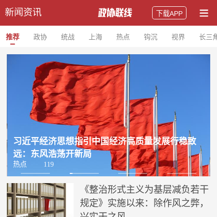
新闻资讯
下载APP
推荐
政协
统战
上海
热点
钩沉
视界
长三
习近平经济思想指引中国经济高质量发展行稳致
远：东风浩荡开新局
热点
119
《整治形式主义为基层减负若干
规定》实施以来：除作风之弊，
兴实干之风