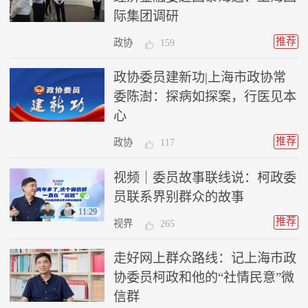
际集团调研
推荐
政协
159
政协委员建新功|上海市政协常
委陈澍：探病如探案，行医见本
心
推荐
政协
117
视频｜委员故事联线说：柯政委
员联系界别群众的故事
11:29
推荐
视界
265
走好网上群众路线：记上海市政
协委员柯政和他的“社情民意”微
信群