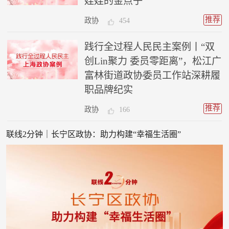
娃娃的金点子
推荐
政协
454
践行全过程人民民主案例丨“双
创Lin聚力 委员零距离”，松江广
富林街道政协委员工作站深耕履
职品牌纪实
推荐
政协
166
联线2分钟｜长宁区政协：助力构建“幸福生活圈”