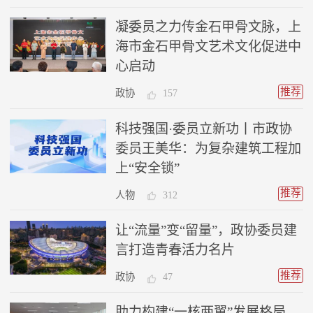
凝委员之力传金石甲骨文脉，上
海市金石甲骨文艺术文化促进中
心启动
推荐
政协
157
科技强国·委员立新功丨市政协
委员王美华：为复杂建筑工程加
上“安全锁”
推荐
人物
312
让“流量”变“留量”，政协委员建
言打造青春活力名片
推荐
政协
47
助力构建“一核两翼”发展格局，