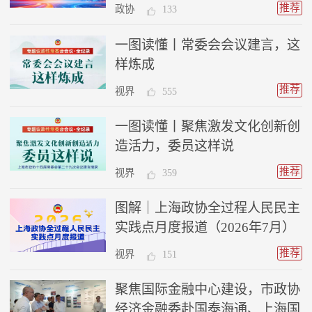
推荐
政协
133
一图读懂丨常委会会议建言，这
样炼成
推荐
视界
555
一图读懂丨聚焦激发文化创新创
造活力，委员这样说
推荐
视界
359
图解｜上海政协全过程人民民主
实践点月度报道（2026年7月）
推荐
视界
151
聚焦国际金融中心建设，市政协
经济金融委赴国泰海通、上海国