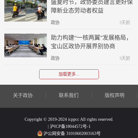
盛夏时节，政协委员建言更好保
障新业态劳动者权益
政协
3天前
助力构建“一核两翼”发展格局，
宝山区政协开展界别协商
政协
3天前
加载更多...
关于政协
联系我们
版权声明
Copyright © 2019-2024 icppcc All rights reserved.
| 沪ICP备18044572号-1
沪公网安备 31010602003163号