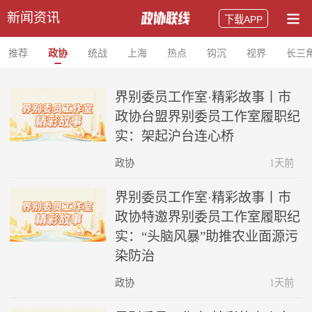
新闻资讯
下载APP
推荐
政协
统战
上海
热点
钩沉
视界
长三
界别委员工作室·精彩故事丨市
政协台盟界别委员工作室履职纪
实：架起沪台连心桥
政协
1天前
界别委员工作室·精彩故事丨市
政协特邀界别委员工作室履职纪
实：“头脑风暴”助推农业面源污
染防治
政协
1天前