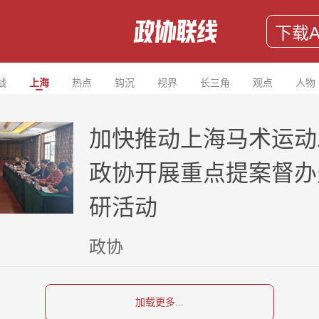
下载A
战
上海
热点
钩沉
视界
长三角
观点
人物
加快推动上海马术运动
政协开展重点提案督办
研活动
政协
加载更多...