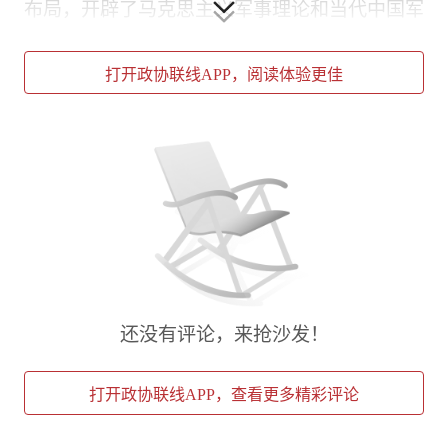
布局，开辟了马克思主义军事理论和当代中国军
事实践发展新境界。
打开政协联线APP，阅读体验更佳
听党指挥是灵魂，决定军队建设的政治方向。
习近平总书记深刻指出：“坚持党对军队绝对领
导是强军之魂，铸牢军魂是我军政治工作的核心
任务，任何时候都不能动摇。”
党的十八大以来，党领导人民军队以整风精神推
进政治整训，坚定不移全面从严治党、全面从严
治军，决心之大前所未有，力度之大前所未有，
新时代政治建军取得历史性成就。
还没有评论，来抢沙发！
全军把全面深入贯彻军委主席负责制，作为最高
的政治要求来遵守、最高的政治纪律来维护，健
打开政协联线APP，查看更多精彩评论
全贯彻军委主席负责制体制机制，抓好请示报
告、督促检查、信息服务工作机制落实，切实做