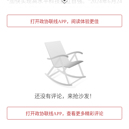
“加快实现高水平科技自立自强。”2024年6月24
日，在全国科技大会、国家科学技术奖励大会、
两院院士大会上，习近平总书记为2035年建成
打开政协联线APP，阅读体验更佳
科技强国擘画蓝图、标定航向：“我们要以‘十年
磨一剑’的坚定决心和顽强意志，只争朝夕、埋
头苦干，一步一个脚印把这一战略目标变为现
实。”
掷地有声的嘱托，穿透时代浪潮、激荡奋进力
量。
科技兴则民族兴，科技强则国家强。审天下之
势、应时代之变、立强国之基。建设科技强国，
还没有评论，来抢沙发！
是我国抢抓新一轮科技革命和产业变革历史机
遇、塑造发展新优势的主动擘画，更是从容应对
打开政协联线APP，查看更多精彩评论
外部风险挑战、牢牢掌握发展主动权的深远谋
略。