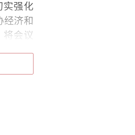
切实强化
协经济和
，将会议
置业（集
作室，传
界别作用
工商联和
及下半年
协、虹口