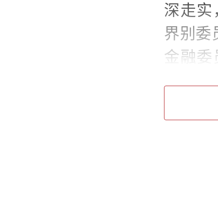
深走实
界别委
金融委
现场设
团）有
达学习
的实施
经济界
工作情