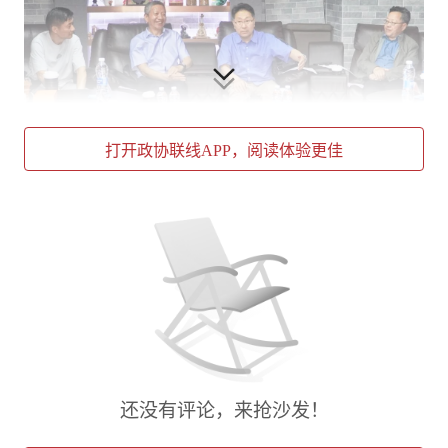
打开政协联线APP，阅读体验更佳
上海大学教授、上海电影评论学会会长刘海波专题分享
一是固本，坚守真、善、美的创作根本。
影片立
足真实，采用潮汕方言，深度贴合时代背景；以
善意贯穿全篇，传递“有情有义”的中式价值观；
同时，以素人演员质朴自然的表演、温润厚重的
文字，用心打磨的配乐带给观众美学体验。刘教
授强调，唯有扎根真善美、坚守内容本心，才能
还没有评论，来抢沙发！
经得起舆论冲击，拥有长久生命力。