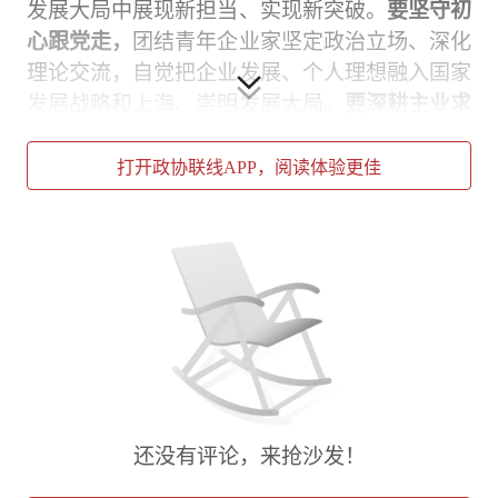
发展大局中展现新担当、实现新突破。
要坚守初
心跟党走，
团结青年企业家坚定政治立场、深化
理论交流，自觉把企业发展、个人理想融入国家
发展战略和上海、崇明发展大局。
要深耕主业求
创新，
紧扣崇明生态产业特色，在绿色制造、生
态农业、文旅科创等领域深耕突破，以实干实绩
打开政协联线APP，阅读体验更佳
助力崇明民营经济提质增效。
要担当实干惠民
生，
主动投身乡村振兴、公益慈善等光彩事业，
以企业发展成果回馈社会。
要凝心聚力优服务，
搭建全方位服务平台，吸纳更多优秀青年企业家
加入组织，不断增强商会的凝聚力、向心力、战
斗力，真正把青创联打造成为青年企业家信赖依
靠的“温馨家园”。
龚伟代表区委统战部向大会的顺利召开表示祝
还没有评论，来抢沙发！
贺，向关心支持区青创联建设发展的各界人士表
示衷心感谢。他说，五年来区青创联牢牢把握统