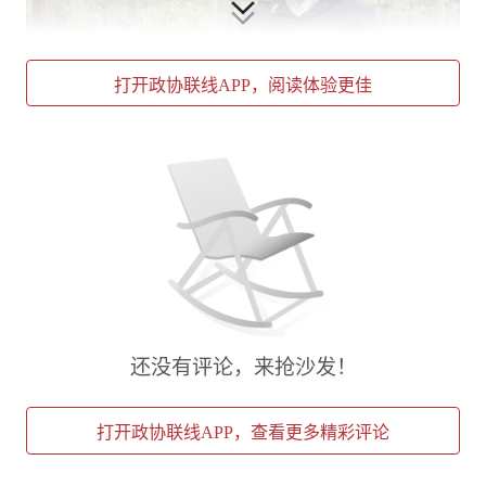
打开政协联线APP，阅读体验更佳
01:20
视频拍摄：黄铮 剪辑：张希喆(01:20)
与普通的商业保险不同，农业保险是政策性保
险，本质上是运用保险理念运作的财政政策工
具，是落实国家扶持农业、稳产保供等政策目标
的一种手段。另一方面，农业保险虽然是惠农措
施、保费大部分由政府负担，却要坚持“自主自
愿”原则，农户的参保意愿也很关键。总有农户
还没有评论，来抢沙发！
抱有侥幸心理，觉得“今年应该不会有恶劣天
气”，保费能省就省。
打开政协联线APP，查看更多精彩评论
现实哪会尽如人意。2024年9月16日，早上七点