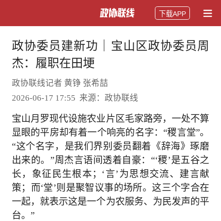
下载APP
政协委员建新功｜宝山区政协委员周
杰：履职在田埂
政协联线记者 黄铮 张希喆
2026-06-17 17:55 来源：政协联线
宝山月罗现代设施农业片区毛家路旁，一处不算
显眼的平房却有着一个响亮的名字：“稷言堂”。
“这个名字，是我们界别委员翻着《辞海》琢磨
出来的。”周杰言语间透着自豪：“‘稷’是五谷之
长，象征民生根本；‘言’为思想交流、建言献
策；而‘堂’则是聚智议事的场所。这三个字合在
一起，就表示这是一个为农服务、为民发声的平
台。”