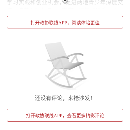
学习实践和创业机会，促进两地青少年深度交
流，培养心系上海、具有家国情怀的优秀人才。
打开政协联线APP，阅读体验更佳
浦东新区归国留学人员联合会成立于2000年，
是联结区域海归人才的重要群团组织。依托浦东
对外开放的区位优势，联合会积极联通海内外科
创资源，助推海归创新创业，集聚海外人才智
力，为浦东高质量发展提供有力支撑，也为长三
角地区的经济、文化、社会发展注入新的活力。
鼎康生物创新中心核心职能布局涵盖细胞株开发
中心、抗体偶联药物开发中心与战略发展中心三
大板块，以硬核研发能力为基础，致力打造沪港
还没有评论，来抢沙发！
生物医药创新转化的技术引擎。作为深耕上海的
港资企业，公司立足沪港双城战略优势，深度参
打开政协联线APP，查看更多精彩评论
与沪港青年会实习交流计划，长期致力于搭建沪
港澳青年人才互通、科创互联、产业互融的核心