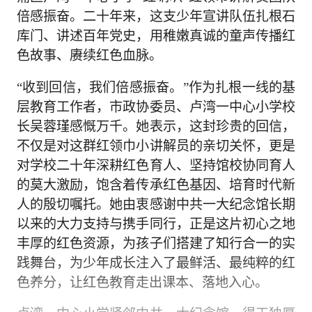
倍感振奋。二十年来，这支少年宣讲队伍扎根石
库门、讲述百年党史，用稚嫩真诚的童声传播红
色故事、赓续红色血脉。
“收到回信，我们倍感振奋。”作为扎根一线的基
层教育工作者，市政协委员、卢湾一中心小学校
长吴蓉瑾感慨万千。她表示，这封珍贵的回信，
不仅是对这群红领巾小讲解员的亲切关怀，更是
对学校二十年深耕红色育人、坚持馆校协同育人
的莫大激励，饱含着传承红色基因、培育时代新
人的殷切嘱托。她由衷感谢中共一大纪念馆长期
以来的大力支持与携手同行，正是这片初心之地
丰厚的红色资源，为孩子们搭建了知行合一的实
践舞台，为少年成长注入了最鲜活、最纯粹的红
色养分，让红色教育走出课本、落地入心。