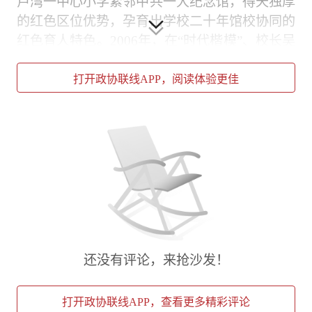
卢湾一中心小学紧邻中共一大纪念馆，得天独厚
的红色区位优势，孕育出学校二十年馆校协同的
红色育人特色。2006年，在“时代楷模”、校长吴
蓉瑾的牵头下，学校组建了全国首支小学生红领
巾讲解社团——“红喇叭”。二十载薪火相传，一
打开政协联线APP，阅读体验更佳
批批少先队员接过宣讲接力棒，从懵懂孩童成长
为合格的红色故事传播者，让石库门的红色回响
岁岁不息。
“红喇叭”的诞生，源于温暖的教育初心。吴蓉瑾
在带队参观红色场馆时发现，专业化、成人化的
讲解内容，难以让小学生真正理解共情。一句孩
童的心声：“要是有和我们一样大的讲解员就好
了”，让她萌生了“让孩子讲给孩子听”的育人理
还没有评论，来抢沙发！
念。自此，学校开启馆校合作新模式，从零起步
打磨少年宣讲队伍，让红色教育真正适配少年视
打开政协联线APP，查看更多精彩评论
角、贴近少年心灵。