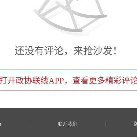
委常务副主任王小明出席，
闻出版界召集人、学习文史委
主席徐炯、市政协新闻出版
还没有评论，来抢沙发！
海文联副主席，上海评论家协
社原党委书记、社长、总编辑
打开政协联线APP，查看更多精彩评
民出版社党委书记、社长温泽
张岩 摄
协
联系我们