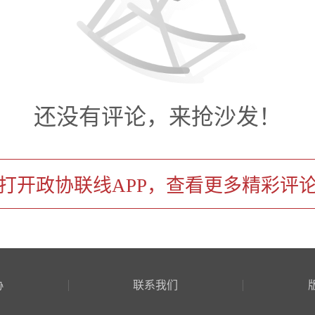
叶智能科技股份有限公司创始人兼CEO
全国五一劳动奖章获得者
着顾捷，记者倒先探讨起来了。
还没有评论，来抢沙发！
惑：作为从事推动人类“告别”劳
打开政协联线APP，查看更多精彩评
拿到代表劳动者最高荣誉的奖
机器人替人劳动推动社会和科
动也是劳动的一部分。
协
联系我们
捷获奖背后的逻辑，两位记