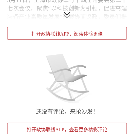
5月11日，上海市政协举行十四届常委会第二十
七次会议，聚焦“以科技创新为引领，促进高端
装备产业高质量发展”开展协商议政，委员们提
出引导链主企业向“产品+服务+标准”全价值链延
伸、营造AI赋能高端装备良好生态、推动商业航
打开政协联线APP，阅读体验更佳
天产业快速发展、坚持科技创新与标准体系建设
同步推进、前瞻布局海洋核动力商船产业等意见
建议。
下一步，市政协将充分发挥人才荟萃、智力密集
的优势，建睿智之言、献务实之策、谋创新之
举、聚奋进之力，助推高端装备产业发展不断取
得新突破，助力上海更好发挥龙头带动和示范引
领作用。
还没有评论，来抢沙发！
打开政协联线APP，查看更多精彩评论
责任编辑：丁元圆