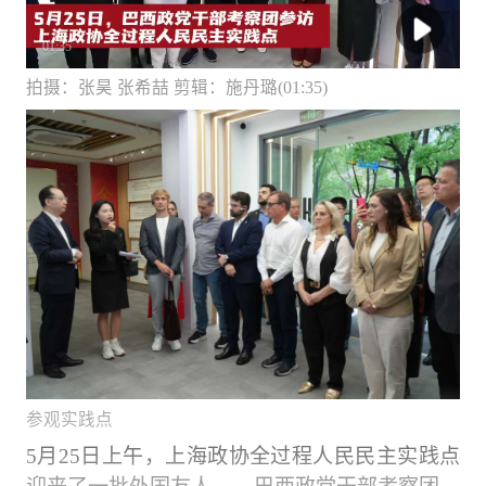
01:35
拍摄：张昊 张希喆 剪辑：施丹璐(01:35)
参观实践点
5月25日上午，上海政协全过程人民民主实践点