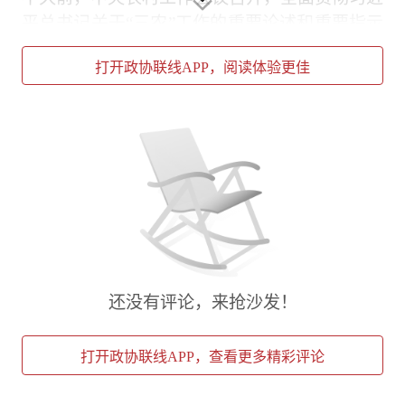
平总书记关于“三农”工作的重要论述和重要指示
精神，分析形势、部署工作。习近平总书记在重
打开政协联线APP，阅读体验更佳
要指示中强调“促进农民稳定增收”“奋发进取、
真抓实干”，指明了“三农”工作“人”的价值取向
和“干”的鲜明导向。
习近平总书记曾深刻指出：“乡村振兴，关键在
人、关键在干。”
在2013年出席中央农村工作会议时，习近平总
书记不无忧虑地提出“谁来种地”的问题：“农村
经济社会发展，说到底，关键在人。没有人，没
还没有评论，来抢沙发！
有劳动力，粮食安全谈不上，现代农业谈不上，
新农村建设也谈不上，还会影响传统农耕文化保
打开政协联线APP，查看更多精彩评论
护和传承。”总书记还谈及：“我听说，在云南哈
尼梯田所在地，农村会唱《哈尼族四季生产调》