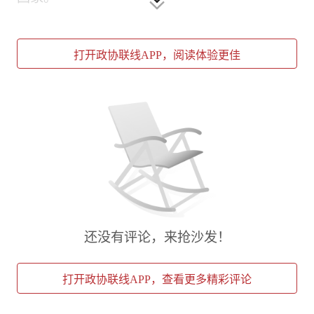
没有现成的经验可以借鉴，从拧螺丝钉开始，这
台激光器诞生的背后是陈卫标带领的团队无数个
打开政协联线APP，阅读体验更佳
不眠之夜。为了解决一个电容的问题，他们甚至
跑到贵州一家电容器厂。
空间激光器的研制，堪称“在太空中绣花”，高效
导热、抗冲击、真空环境适应性......每个问题都
是亟待解决的关键技术难题。一次次故障，一次
次教训，团队形成了反复“想缺陷、想漏洞”的双
想习惯。
有了第一次的成功，陈卫标团队持续承担“嫦娥”
还没有评论，来抢沙发！
二期、三期任务中的所有激光器研制任务。团队
大胆创新，在国际上首次将脉冲光纤激光器送入
打开政协联线APP，查看更多精彩评论
太空，以满足快速成像和小型轻量化的任务需
求，为着陆避障提供了有力保障。“嫦娥”五号增