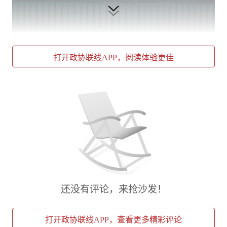
吴信宝强调，以规划引领经济社会发展，是我们
党治国理政的重要方式，也是中国特色社会主义
打开政协联线APP，阅读体验更佳
一个重要政治优势。“十五五”时期在基本实现社
会主义现代化进程中具有承前启后的重要地位，
是基本实现社会主义现代化夯实基础、全面发力
的关键时期。上海要加快建成具有世界影响力的
社会主义现代化国际大都市，“十五五”是乘势而
上的全面发力期、转型升级的攻坚决胜期，编制
好“十五五”规划意义重大。希望各位华侨华人经
理人充分发挥融通中外的独特优势和国际交往的
桥梁纽带作用，主动将个人事业、企业发展融入
还没有评论，来抢沙发！
上海“五个中心”发展的大局，在参与国家战略和
城市发展的过程中实现更大价值，展现更大作
打开政协联线APP，查看更多精彩评论
为。