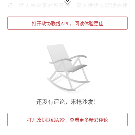
设、扩大高水平对外开放、深入推进人民城市建
设等重点领域，深入调研建言，助力上海充分发
挥龙头带动和示范引领作用。
打开政协联线APP，阅读体验更佳
会议指出，要深入学习贯彻习近平总书记在纪念
胡耀邦同志诞辰110周年座谈会上的重要讲话精
神，认真学习胡耀邦同志的崇高精神风范和优良
作风，持续强化政协党的各项建设，推动机关干
部和广大委员坚定理想信念，厚植为民情怀，勇
于担当作为，严守纪律规矩，始终保持清正廉洁
的政治本色，在深入践行全过程人民民主中更好
服务中心大局。
还没有评论，来抢沙发！
会议指出，要深入学习贯彻习近平总书记对全面
依法治国工作作出的重要指示精神，以习近平法
打开政协联线APP，查看更多精彩评论
治思想为指引，聚焦优化法治化营商环境等全面