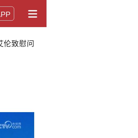
PP
艾伦致慰问