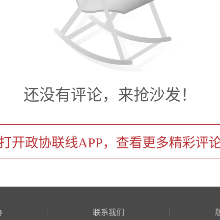
买加是中国的战略伙伴，两国
中方愿向牙方提供帮助，支持
战胜灾害、重建家园。
国务院总理李强向牙买加总理
还没有评论，来抢沙发！
电。
打开政协联线APP，查看更多精彩评
：丁元圆
许可，禁止转载
协
联系我们