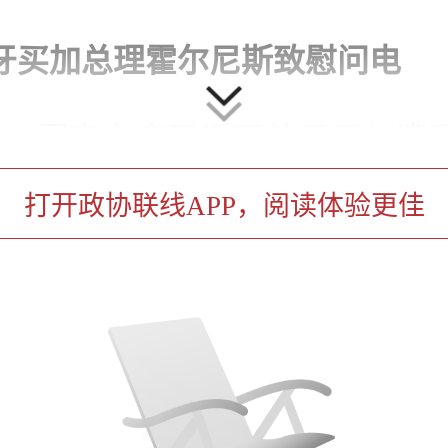
牙买加总理霍尔尼斯致慰问电
3日，国家主席习近平就牙买加遭
买加总督艾伦致慰问电。
打开政协联线APP，阅读体验更佳
表示，惊悉牙买加遭受强烈飓
员伤亡和重大财产损失。我谨
中国人民，对遇难者表示深切
家属、受伤人员和灾区民众致