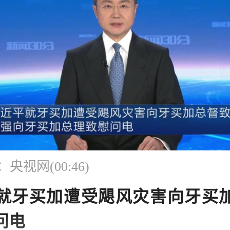
央视网(00:46)
就牙买加遭受飓风灾害向牙买
问电