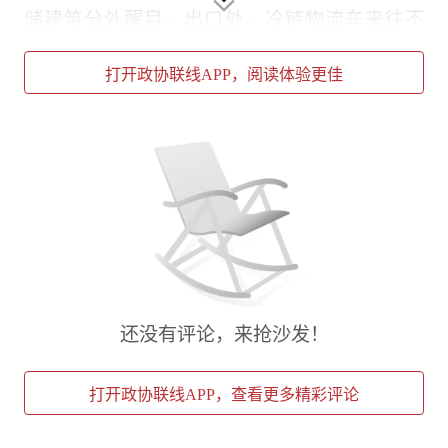
储建筑分外醒目。出口处，冷链物流车来往不
息；房顶上，铺满光伏板，预计一年发电量可达
427万千瓦时。这里是9月初刚刚投用的普洛斯
打开政协联线APP，阅读体验更佳
上海新西北物流园一期。
走在物流园，普洛斯资产中国区商务副总裁、战
略营销负责人熊忻恺说，早在2004年，普洛斯
集团就在此投资开发其在上海的首个物流园。20
多年过去，物流行业发生了翻天覆地的变化。
“我们看好这个区位，想就地改造、转型提升，
但担心手续复杂、周期拉长。”
还没有评论，来抢沙发！
桃浦镇会同普陀区规资部门迅速对接企业，联合
探索“零增地扩建”模式：园区在原有土地上净新
增建筑面积约9.8万平方米，显著提升土地利用
打开政协联线APP，查看更多精彩评论
效率，切中企业再投资的关切。该项目于2023
年纳入普陀区重大工程，并连续入选2024年、