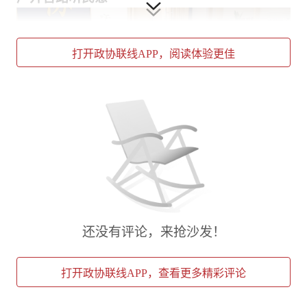
打开政协联线APP，阅读体验更佳
今年上半年，本市一批外卖骑手、网红博主、青
年创业家来到实践点参观，并参加了一场以“共
青团与人大代表、政协委员面对面”为主题的青
还没有评论，来抢沙发！
年建言会。活动现场，外卖骑手姚维结合自身职
业特点讲述自己的基层观察：“外卖群体‘安居’问
题是困扰行业的主要痛点。”对此，宝武集团宝
打开政协联线APP，查看更多精彩评论
地资产寓舍事业部高级副总裁赵珊珊现场回应，