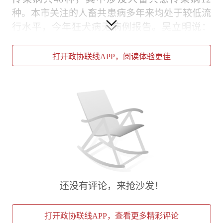
种。本市关注的人畜共患病多年来均处于较低流
行水平，今年狂犬病无病例报告。吴立明说：
“咬伤后及时接种狂犬疫苗，可以有效降低病毒
发作。”他表示，人畜共患病得到有效管控，离
打开政协联线APP，阅读体验更佳
不开市民疫苗接种意识的增强。
近年以来，全市44家犬伤处置门诊每年接种人狂
犬病疫苗30余万人次，其中因犬致伤者约14万
人次，有些医院的犬伤处置门诊还包含了异宠咬
伤后的治疗。由于部分市民不养宠物，对于哪家
医院开设相关门诊并不了解。加上宠物种类的日
益多样化，可能携带未知病原体，这让不少市民
遇到突发“情况”后无所适从。
还没有评论，来抢沙发！
“最近朋友向我求助，被异宠咬伤后应在哪里如
何治疗。”这让上海现代服务业发展研究院副院
打开政协联线APP，查看更多精彩评论