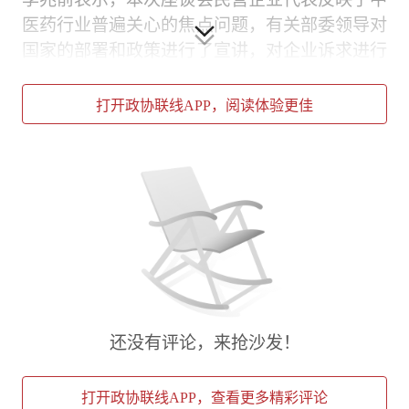
医药行业普遍关心的焦点问题，有关部委领导对
国家的部署和政策进行了宣讲，对企业诉求进行
了回应，是一次开诚布公的深入交流，对推动政
策完善落实、促进中医药行业健康发展具有重要
打开政协联线APP，阅读体验更佳
现实意义。广大中医药企业要坚定不移走高质量
发展道路，助力加快健康中国建设。全国工商联
将充分发挥桥梁纽带和助手作用，聚焦民营经济
领域存在的痛点难点堵点问题，创新工作载体，
积极搭建平台，反映民营企业合理诉求，推动政
策落实落细落地，进一步促进民营企业改革发
展。
全国工商联机关有关部门（单位）负责同志参加
还没有评论，来抢沙发！
座谈会。
打开政协联线APP，查看更多精彩评论