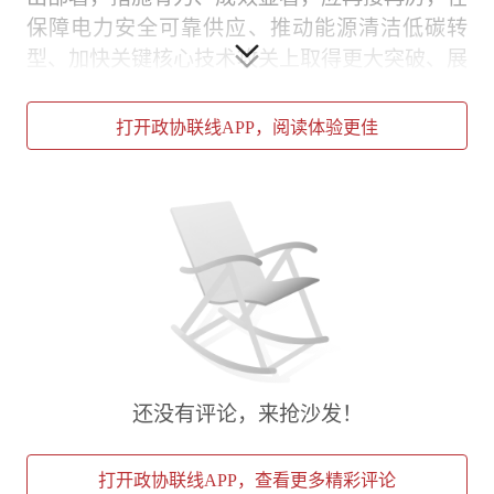
保障电力安全可靠供应、推动能源清洁低碳转
型、加快关键核心技术攻关上取得更大突破、展
现更大作为。国家电网要继续当好能源产业创新
发展的引领者，带动产业链上下游民营企业协同
打开政协联线APP，阅读体验更佳
发展。他强调，国家电网要更好发挥行业领军企
业作用，在新能源发电、储能、微电网建设以及
绿电使用交易等方面，加强与民营企业合作，充
分发挥各自比较优势，协同推进新能源产业链和
创新链建设。国家电网要努力当好能源改革顶层
设计的智囊，为现代能源体系建设提供智力支
撑。他表示，国家电网是构建新型电力系统的直
接参与者、建设者，拥有雄厚的科研实力，希望
在重点课题后续研究方面，给予全国工商联更多
还没有评论，来抢沙发！
支持。
调研中，辛保安介绍了国家电网深入贯彻习近平
打开政协联线APP，查看更多精彩评论
总书记“四个革命、一个合作”能源安全新战略，